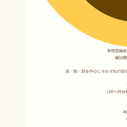
有明堂鍼灸
鍼治療
頭・頸・顔を中心にそれぞれの症
（20〜25
有