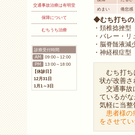
交通事故治療は有明堂
めまい
倦怠感
保障について
◆むち打ちの
・頚椎捻挫型
むちうち治療
・バレー・リ
・脳脊髄液減
診療受付時間
・神経根症型
09:00～12:00
13:00～18:00
むち打ち
【休診日】
12月31日
状が改善さ
1月1～3日
交通事故に
ているがな
気軽に当整
患者様の
をさせてい