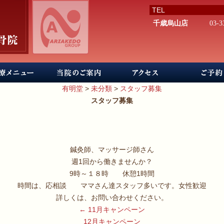
TEL
千歳烏山店
03-3
有明堂
>
未分類
>
スタッフ募集
スタッフ募集
鍼灸師、マッサージ師さん
週1回から働きませんか？
9時～１８時 休憩1時間
時間は、応相談 ママさん達スタッフ多いです。女性歓迎
詳しくは、お問い合わせください。
←
11月キャンペーン
12月キャンペーン