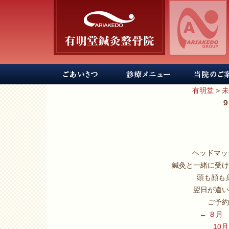
有明堂
>
未
９
ヘッドマッ
鍼灸と一緒に受け
頭も顔も
翌日が違い
ご予約
←
８月 
10