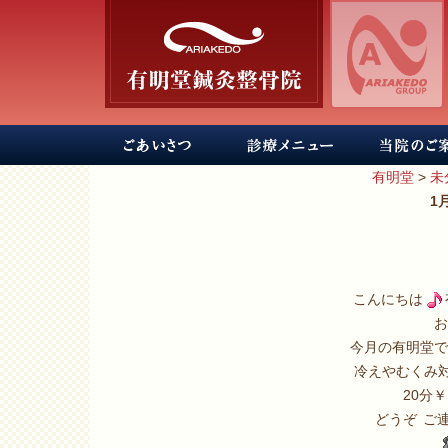
有明堂
>
未
1
こんにちは
お
今月の有明堂で
冷えやむくみ
20分
どうぞ
ご