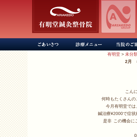
有明堂
>
未分
2月
こん
何時もたくさんの
今月有明堂では
鍼治療¥2000で
是非
この機会に
0